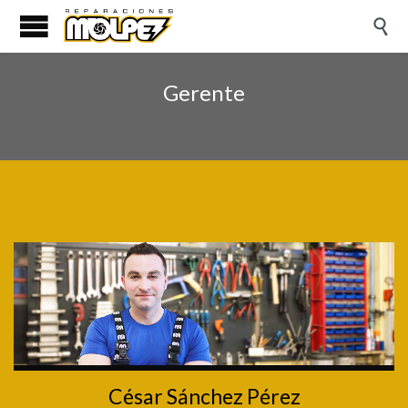

Gerente
César Sánchez Pérez